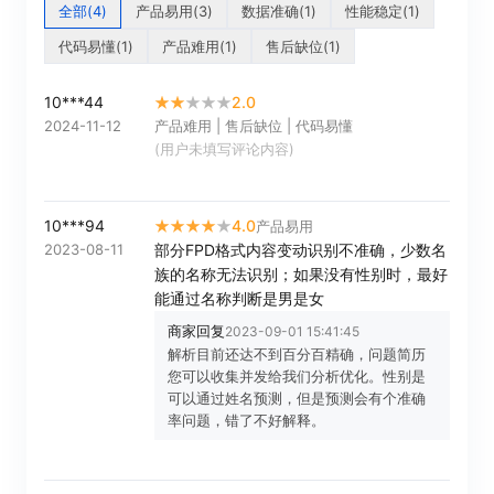
全部
(
4
)
产品易用
(
3
)
数据准确
(
1
)
性能稳定
(
1
)
代码易懂
(
1
)
产品难用
(
1
)
售后缺位
(
1
)
10***44
2.0
2024-11-12
产品难用 | 售后缺位 | 代码易懂
(用户未填写评论内容)
10***94
4.0
产品易用
2023-08-11
部分FPD格式内容变动识别不准确，少数名
族的名称无法识别；如果没有性别时，最好
能通过名称判断是男是女
商家回复
2023-09-01 15:41:45
解析目前还达不到百分百精确，问题简历
您可以收集并发给我们分析优化。性别是
可以通过姓名预测，但是预测会有个准确
率问题，错了不好解释。