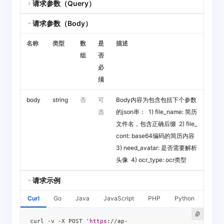
请求参数（Query）
请求参数（Body）
名称
类型
数
是
描述
组
否
必
须
body
string
否
可
Body内容为包含包括下个参数
选
的json串： 1) file_name: 简历
文件名，包含正确后缀 2) file_
cont: base64编码的简历内容
3) need_avatar: 是否需要解析
头像 4) ocr_type: ocr类型
请求示例
Curl
Go
Java
JavaScript
PHP
Python
C#
curl -v -X POST 
'https
://ap-