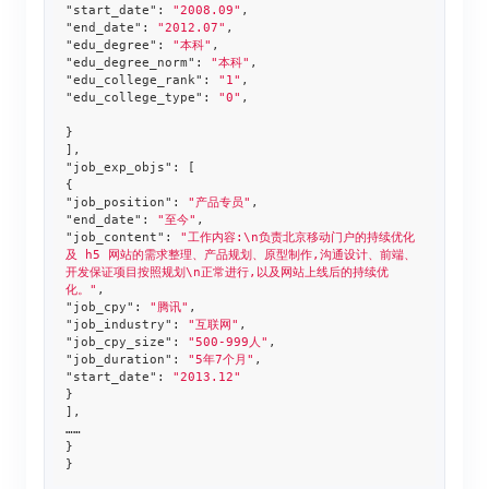
"start_date"
: 
"2008.09"
"end_date"
: 
"2012.07"
"edu_degree"
: 
"本科"
"edu_degree_norm"
: 
"本科"
"edu_college_rank"
: 
"1"
"edu_college_type"
: 
"0"
, 

}

"job_exp_objs"
: [

"job_position"
: 
"产品专员"
"end_date"
: 
"至今"
"job_content"
: 
"工作内容:\n负责北京移动门户的持续优化
及 h5 网站的需求整理、产品规划、原型制作,沟通设计、前端、
开发保证项目按照规划\n正常进行,以及网站上线后的持续优
化。"
"job_cpy"
: 
"腾讯"
"job_industry"
: 
"互联网"
"job_cpy_size"
: 
"500-999人"
"job_duration"
: 
"5年7个月"
"start_date"
: 
"2013.12"
}

], 

……

}

}