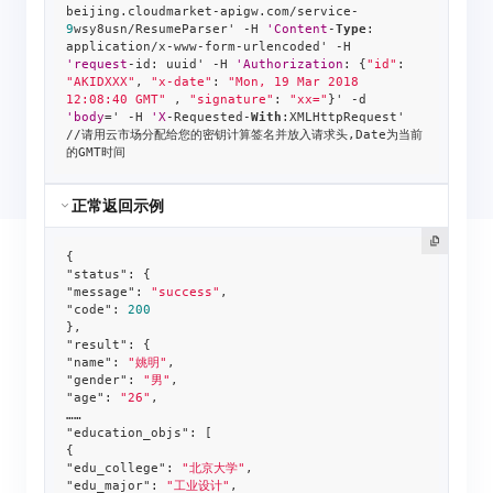
beijing.cloudmarket-apigw.com/service-
9
wsy8usn/ResumeParser' -H 
'Content
-
Type
: 
application/x-www-form-urlencoded' -H 
'request
-id: uuid' -H 
'Authorization
: {
"id"
: 
"AKIDXXX"
, 
"x-date"
: 
"Mon, 19 Mar 2018 
12:08:40 GMT"
 , 
"signature"
: 
"xx="
}' -d 
'body
=' -H 
'X
-Requested-
With
:XMLHttpRequest' 

//请用云市场分配给您的密钥计算签名并放入请求头,Date为当前
的GMT时间
正常返回示例
"status"
"message"
: 
"success"
"code"
: 
200
"result"
"name"
: 
"姚明"
"gender"
: 
"男"
"age"
: 
"26"
, 

"education_objs"
: [

"edu_college"
: 
"北京大学"
"edu_major"
: 
"工业设计"