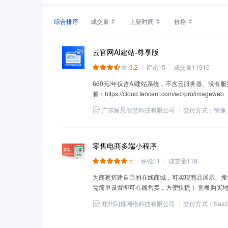
综合排序
成交量
上架时间
价格
云官网AI建站-尊享版
3.2
评论
15
成交量
11910
660元/年仅含AI建站系统，不含云服务器。没有服
餐：https://cloud.tencent.com/act/pro/imageweb
广东耐思智慧科技有限公司
交付方式：
镜像
零售电商多端小程序
5
评论
11
成交量
118
为商家搭建自己的在线商城，可实现商品展示、搜
需简单设置即可在线售卖，方便快捷！ 套餐购买地址：https://c
郑州闪烁网络科技有限公司
交付方式：
Saa