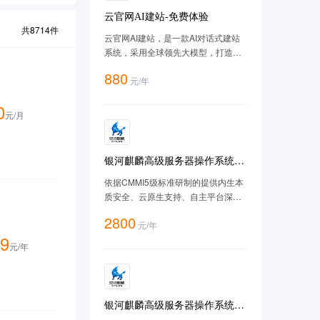
云官网AI建站-免费体验
共
8714
件
云官网AI建站，是一款AI对话式建站
系统，采用全球领先大模型，打造智
能、高效的 AI 建站体验，让建站像聊
880
元
/
年
天一样简单，让客户搜到您的网站，
让AI推荐您的网站。
0
元/
月
银河麒麟高级服务器操作系统
V10（SP3-2403）-X86版
依据CMMI5级标准研制的提供内生本
质安全、云原生支持、自主平台深入
优化、 高性能、易管理的新一代自主
2800
元
/
年
服务器操作系统。
9
元/
年
银河麒麟高级服务器操作系统