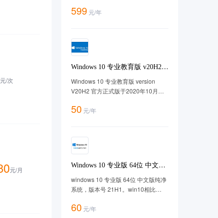
优惠券、分销管理等50余种功能，商
599
元
/
年
家只需简单设置即可在线售卖，方便
快捷！ 套餐购买地址：
https://cloud.tencent.com/act/pro/marketminiapp
Windows 10 专业教育版 v20H2
中文64位【2025年更新】
元/
次
Windows 10 专业教育版 version
V20H2 官方正式版于2020年10月正
式首发，此镜像版本为 version
50
元
/
年
20H2， 系统版本及命名简称20H2，
微软官方100%镜像。
80
Windows 10 专业版 64位 中文版
元/
月
21H1版win10
windows 10 专业版 64位 中文版纯净
系统，版本号 21H1。win10相比
win11更加流畅。专业版功能强大，
60
元
/
年
适用于任意场景。经过腾讯云漏扫无