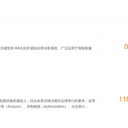
0
一款基于大语言模型和 RAG 的开源知识库问答系统，广泛应用于智能客服、
11
论和实践经验的基础上，结合各类法律法规对运维审计的要求，采用
管理（Account）、控制权限（Authorization）、日志审计
件传输协议、图形终端协议、远程应用协议的安全监控与历史查询，
计产品。