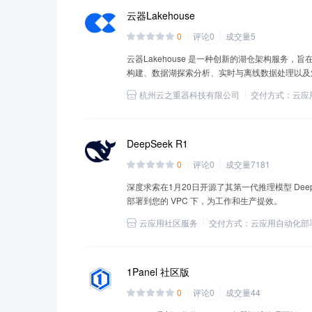
云器Lakehouse
0
评论
0
成交量
5
云器Lakehouse 是一种创新的湖仓架构服务
构建、数据湖探索分析、实时与离线数据处理以及
和性能的综合需求。
杭州云之重器科技有限公司
交付方式：
云应
DeepSeek R1
0
评论
0
成交量
7181
深度求索在1月20日开源了其第一代推理模型 DeepSe
部署到您的 VPC 下，为工作和生产提效。
云应用社区服务
交付方式：
云应用自动化部
1Panel 社区版
0
评论
0
成交量
44