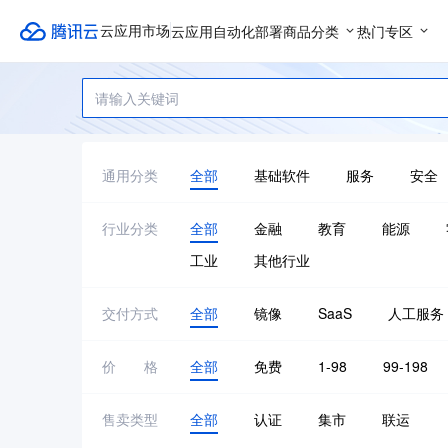
云应用自动化部署
商品分类
热门专区
云应用市场
通用分类
全部
基础软件
服务
安全
行业分类
全部
金融
教育
能源
工业
其他行业
交付方式
全部
镜像
SaaS
人工服务
价格
全部
免费
1-98
99-198
售卖类型
全部
认证
集市
联运