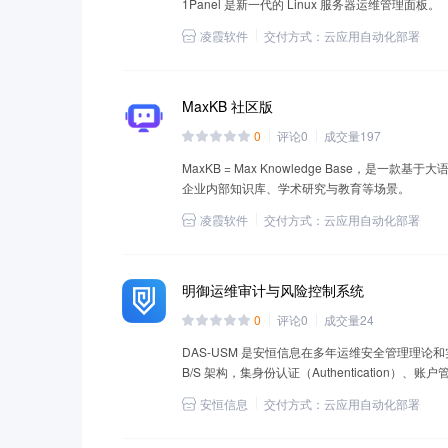
1Panel 是新一代的 Linux 服务器运维管理面板。
凌霞软件
交付方式：
云应用自动化部署
MaxKB 社区版
0
评论
0
成交量
197
MaxKB = Max Knowledge Base，是
企业内部知识库、学术研究与教育等场景。
凌霞软件
交付方式：
云应用自动化部署
明御运维审计与风险控制系统
0
评论
0
成交量
24
DAS-USM 是安恒信息在多年运维安全管理理
B/S 架构，集身份认证（Authentication）、账户
（Audit）于一体，支持多种字符终端协议、文
安恒信息
交付方式：
云应用自动化部署
具备全方位运维风险控制能力的统一安全管理与审