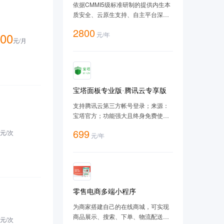
V10（SP3-2403）-ARM版
依据CMMI5级标准研制的提供内生本
质安全、云原生支持、自主平台深入
优化、 高性能、易管理的新一代自主
2800
00
元
/
年
服务器操作系统。
元/
月
宝塔面板专业版·腾讯云专享版
支持腾讯云第三方帐号登录；来源：
宝塔官方；功能强大且终身免费使
用；支持一键LAMP/LNMP/集群/监控/
699
元/
次
元
/
年
网站/FTP/数据库/JAVA等100多项服务
器管理功能。有30个人的专业团队研
发及维护，经过200多个版本的迭
代，功能全，少出错且足够安全，已
获得全球百万用户认可安装。
零售电商多端小程序
为商家搭建自己的在线商城，可实现
商品展示、搜索、下单、物流配送、
元/
次