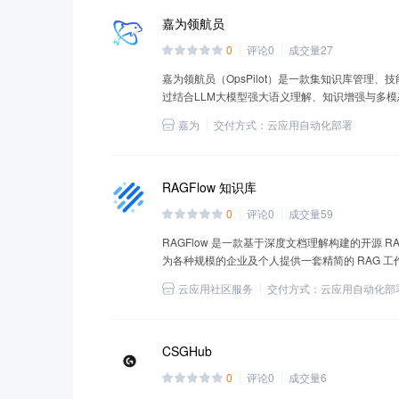
嘉为领航员
0
评论
0
成交量
27
嘉为领航员（OpsPilot）是一款集知识库管理
过结合LLM大模型强大语义理解、知识增强与多
嘉为
交付方式：
云应用自动化部署
RAGFlow 知识库
0
评论
0
成交量
59
RAGFlow 是一款基于深度文档理解构建的开源 RAG（Ret
为各种规模的企业及个人提供一套精简的 RAG 
数据提供可靠的问答以及有理有据的引用。
云应用社区服务
交付方式：
云应用自动化部
CSGHub
0
评论
0
成交量
6