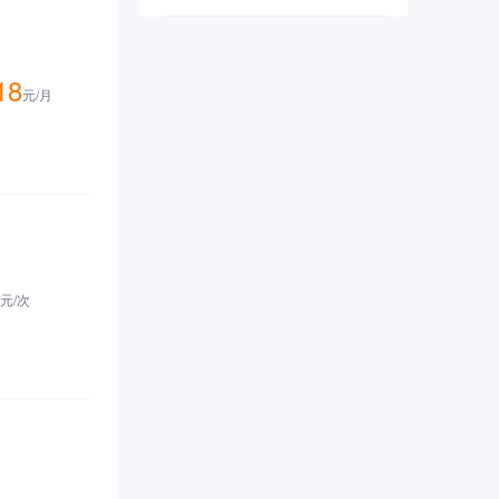
安全漏洞。
18
元/
月
元/
次