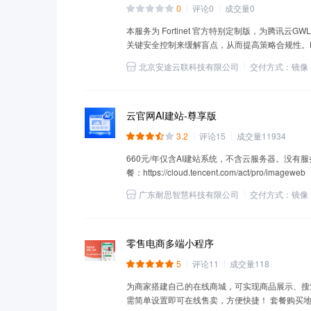
0
评论
0
成交量
0
本服务为 Fortinet 官方特别定制版，为腾讯云GWLB 
关键安全控制来缓解盲点，从而提高策略合规性。Forti
服务。
北京安途云联科技有限公司
交付方式：
镜像
云官网AI建站-尊享版
3.2
评论
15
成交量
11934
660元/年仅含AI建站系统，不含云服务器。没有服
餐：https://cloud.tencent.com/act/pro/imageweb
广东耐思智慧科技有限公司
交付方式：
镜像
零售电商多端小程序
5
评论
11
成交量
118
为商家搭建自己的在线商城，可实现商品展示、搜
需简单设置即可在线售卖，方便快捷！ 套餐购买地址：https://c