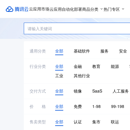
云应用自动化部署
商品分类
热门专区
云应用市场
通用分类
全部
基础软件
服务
安全
行业分类
全部
金融
教育
能源
工业
其他行业
交付方式
全部
镜像
SaaS
人工服务
价格
全部
免费
1-98
99-198
售卖类型
全部
认证
集市
联运