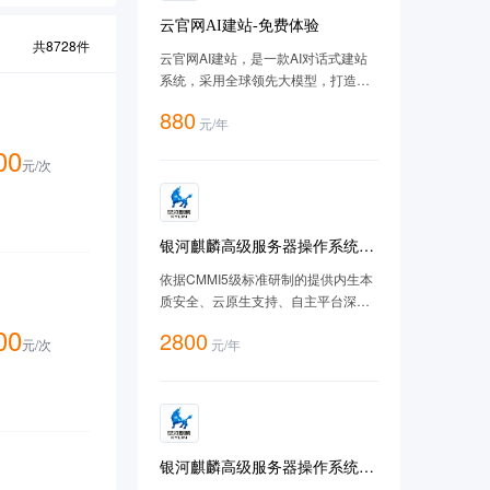
云官网AI建站-免费体验
共
8728
件
云官网AI建站，是一款AI对话式建站
系统，采用全球领先大模型，打造智
能、高效的 AI 建站体验，让建站像聊
880
元
/
年
天一样简单，让客户搜到您的网站，
让AI推荐您的网站。
00
元/
次
银河麒麟高级服务器操作系统
V10（SP3-2403）-X86版
依据CMMI5级标准研制的提供内生本
质安全、云原生支持、自主平台深入
优化、 高性能、易管理的新一代自主
00
2800
元/
次
元
/
年
服务器操作系统。
银河麒麟高级服务器操作系统