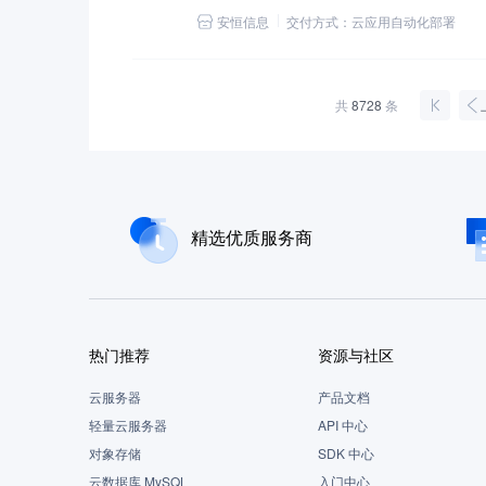
（Audit）于一体，支持多种字符终端协议、文
安恒信息
交付方式：
云应用自动化部署
具备全方位运维风险控制能力的统一安全管理与审
共
8728
条
精选优质服务商
热门推荐
资源与社区
云服务器
产品文档
轻量云服务器
API 中心
对象存储
SDK 中心
云数据库 MySQL
入门中心