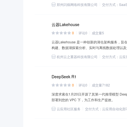
郑州闪烁网络科技有限公司
交付方式：
Saa
云器Lakehouse
0
评论
0
成交量
5
云器Lakehouse 是一种创新的湖仓架构服务
构建、数据湖探索分析、实时与离线数据处理以及
和性能的综合需求。
杭州云之重器科技有限公司
交付方式：
云应
DeepSeek R1
0
评论
0
成交量
7182
深度求索在1月20日开源了其第一代推理模型 DeepSe
部署到您的 VPC 下，为工作和生产提效。
云应用社区服务
交付方式：
云应用自动化部