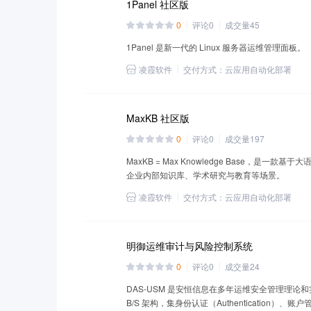
1Panel 社区版
0
评论
0
成交量
45
1Panel 是新一代的 Linux 服务器运维管理面板。
凌霞软件
交付方式：
云应用自动化部署
MaxKB 社区版
0
评论
0
成交量
197
MaxKB = Max Knowledge Base，是
企业内部知识库、学术研究与教育等场景。
凌霞软件
交付方式：
云应用自动化部署
明御运维审计与风险控制系统
0
评论
0
成交量
24
DAS-USM 是安恒信息在多年运维安全管理理
B/S 架构，集身份认证（Authentication）、账户