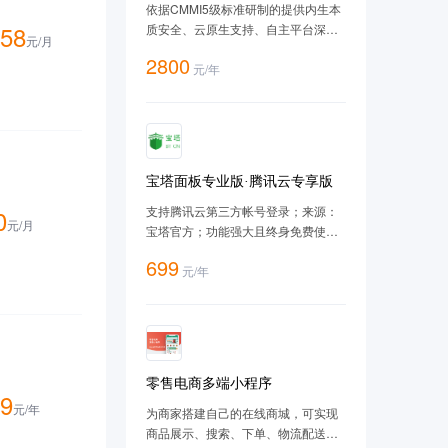
V10（SP3-2403）-ARM版
依据CMMI5级标准研制的提供内生本
58
质安全、云原生支持、自主平台深入
元/
月
优化、 高性能、易管理的新一代自主
2800
元
/
年
服务器操作系统。
宝塔面板专业版·腾讯云专享版
支持腾讯云第三方帐号登录；来源：
0
元/
月
宝塔官方；功能强大且终身免费使
用；支持一键LAMP/LNMP/集群/监控/
699
元
/
年
网站/FTP/数据库/JAVA等100多项服务
器管理功能。有30个人的专业团队研
发及维护，经过200多个版本的迭
代，功能全，少出错且足够安全，已
获得全球百万用户认可安装。
零售电商多端小程序
9
元/
年
为商家搭建自己的在线商城，可实现
商品展示、搜索、下单、物流配送、