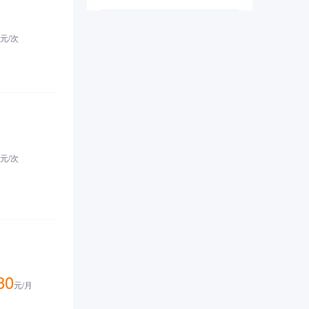
安全漏洞。
元/
次
元/
次
80
元/
月