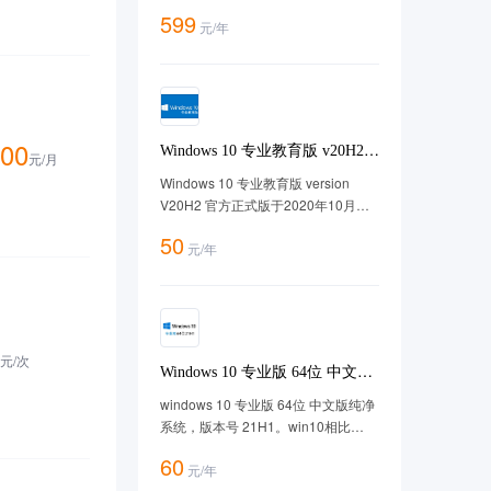
优惠券、分销管理等50余种功能，商
599
元
/
年
家只需简单设置即可在线售卖，方便
快捷！ 套餐购买地址：
https://cloud.tencent.com/act/pro/marketminiapp
00
Windows 10 专业教育版 v20H2
元/
月
中文64位【2025年更新】
Windows 10 专业教育版 version
V20H2 官方正式版于2020年10月正
式首发，此镜像版本为 version
50
元
/
年
20H2， 系统版本及命名简称20H2，
微软官方100%镜像。
元/
次
Windows 10 专业版 64位 中文版
21H1版win10
windows 10 专业版 64位 中文版纯净
系统，版本号 21H1。win10相比
win11更加流畅。专业版功能强大，
60
元
/
年
适用于任意场景。经过腾讯云漏扫无