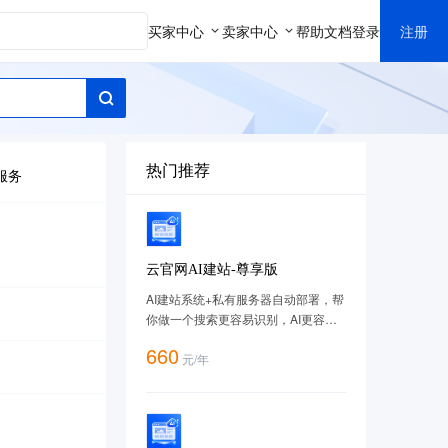
买家中心
卖家中心
帮助文档
登录
注册
热门推荐
服务
云官网AI建站-尊享版
AI建站系统+私有服务器自动部署，帮
你做一个搜索更容易识别，AI更容易
理解的网站，套餐购买地址：
660
元
/
年
https://cloud.tencent.com/act/pro/imageweb