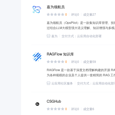
嘉为领航员
0
评论
0
成交量
27
嘉为领航员（OpsPilot）是一款集知识库管理
过结合LLM大模型强大语义理解、知识增强与多
嘉为
交付方式：
云应用自动化部署
RAGFlow 知识库
0
评论
0
成交量
59
RAGFlow 是一款基于深度文档理解构建的开源 RAG（Ret
为各种规模的企业及个人提供一套精简的 RAG 
数据提供可靠的问答以及有理有据的引用。
云应用社区服务
交付方式：
云应用自动化部
CSGHub
0
评论
0
成交量
6