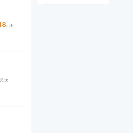
安全漏洞。
18
元/
月
元/
次