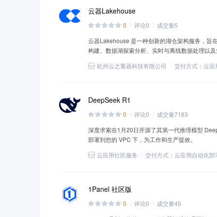
云器Lakehouse
0
评论
0
成交量
5
云器Lakehouse 是一种创新的湖仓架构服务
构建、数据湖探索分析、实时与离线数据处理以及
和性能的综合需求。
杭州云之重器科技有限公司
交付方式：
云应
DeepSeek R1
0
评论
0
成交量
7183
深度求索在1月20日开源了其第一代推理模型 DeepSe
部署到您的 VPC 下，为工作和生产提效。
云应用社区服务
交付方式：
云应用自动化部
1Panel 社区版
0
评论
0
成交量
45