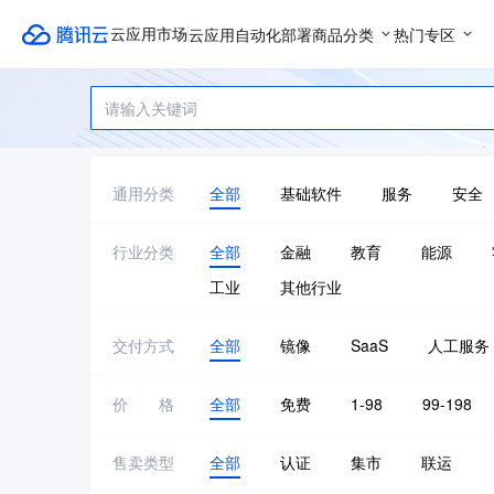
云应用自动化部署
商品分类
热门专区
云应用市场
通用分类
全部
基础软件
服务
安全
行业分类
全部
金融
教育
能源
工业
其他行业
交付方式
全部
镜像
SaaS
人工服务
价格
全部
免费
1-98
99-198
售卖类型
全部
认证
集市
联运