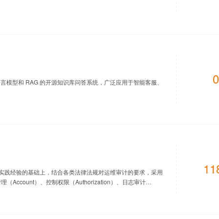
0
一款基于大语言模型和 RAG 的开源知识库问答系统，广泛应用于智能客服、
11
论和实践经验的基础上，结合各类法律法规对运维审计的要求，采用
管理（Account）、控制权限（Authorization）、日志审计
件传输协议、图形终端协议、远程应用协议的安全监控与历史查询，
计产品。