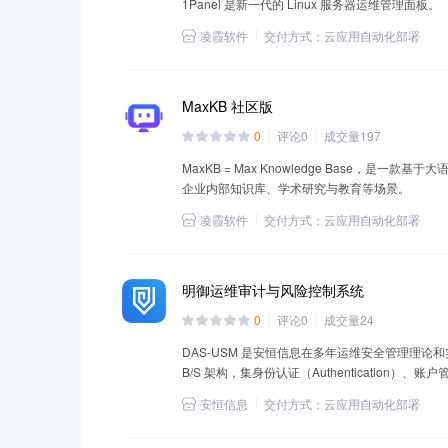
1Panel 是新一代的 Linux 服务器运维管理面板。
凌霞软件
交付方式：
云应用自动化部署
MaxKB 社区版
0
评论
0
成交量
197
MaxKB = Max Knowledge Base，是
企业内部知识库、学术研究与教育等场景。
凌霞软件
交付方式：
云应用自动化部署
明御运维审计与风险控制系统
0
评论
0
成交量
24
DAS-USM 是安恒信息在多年运维安全管理理
B/S 架构，集身份认证（Authentication）、账户
（Audit）于一体，支持多种字符终端协议、文
安恒信息
交付方式：
云应用自动化部署
具备全方位运维风险控制能力的统一安全管理与审