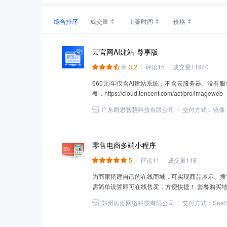
综合排序
成交量
上架时间
价格
云官网AI建站-尊享版
3.2
评论
15
成交量
11940
660元/年仅含AI建站系统，不含云服务器。没有服
餐：https://cloud.tencent.com/act/pro/imageweb
广东耐思智慧科技有限公司
交付方式：
镜像
零售电商多端小程序
5
评论
11
成交量
118
为商家搭建自己的在线商城，可实现商品展示、搜
需简单设置即可在线售卖，方便快捷！ 套餐购买地址：https://c
郑州闪烁网络科技有限公司
交付方式：
Saa