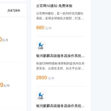
云官网AI建站-免费体验
共
8728
件
云官网AI建站，是一款AI对话式建站
系统，采用全球领先大模型，打造智
能、高效的 AI 建站体验，让建站像聊
880
元
/
年
天一样简单，让客户搜到您的网站，
让AI推荐您的网站。
0
元/
月
银河麒麟高级服务器操作系统
V10（SP3-2403）-X86版
依据CMMI5级标准研制的提供内生本
质安全、云原生支持、自主平台深入
优化、 高性能、易管理的新一代自主
2800
元
/
年
服务器操作系统。
9
元/
年
银河麒麟高级服务器操作系统