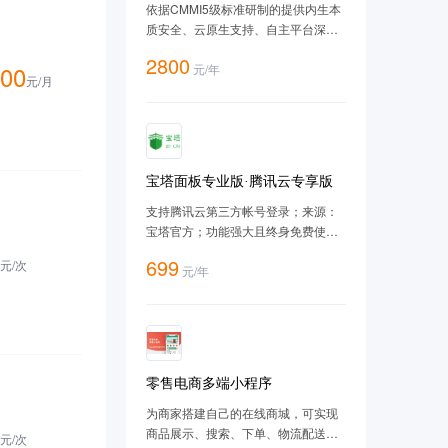
V10（SP3-2403）-ARM版
依据CMMI5级标准研制的提供内生本
质安全、云原生支持、自主平台深入
优化、 高性能、易管理的新一代自主
2800
00
元
/
年
服务器操作系统。
元/
月
宝塔面板专业版·腾讯云专享版
支持腾讯云第三方帐号登录；来源：
宝塔官方；功能强大且终身免费使
用；支持一键LAMP/LNMP/集群/监控/
699
元/
次
元
/
年
网站/FTP/数据库/JAVA等100多项服务
器管理功能。有30个人的专业团队研
发及维护，经过200多个版本的迭
代，功能全，少出错且足够安全，已
获得全球百万用户认可安装。
零售电商多端小程序
为商家搭建自己的在线商城，可实现
商品展示、搜索、下单、物流配送、
元/
次