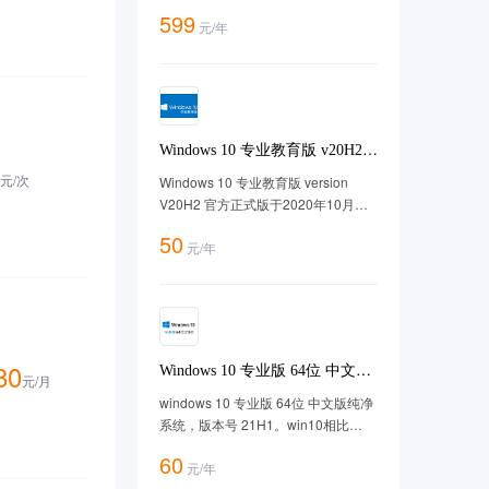
优惠券、分销管理等50余种功能，商
599
元
/
年
家只需简单设置即可在线售卖，方便
快捷！ 套餐购买地址：
https://cloud.tencent.com/act/pro/marketminiapp
Windows 10 专业教育版 v20H2
中文64位【2025年更新】
元/
次
Windows 10 专业教育版 version
V20H2 官方正式版于2020年10月正
式首发，此镜像版本为 version
50
元
/
年
20H2， 系统版本及命名简称20H2，
微软官方100%镜像。
80
Windows 10 专业版 64位 中文版
元/
月
21H1版win10
windows 10 专业版 64位 中文版纯净
系统，版本号 21H1。win10相比
win11更加流畅。专业版功能强大，
60
元
/
年
适用于任意场景。经过腾讯云漏扫无