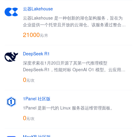
云器Lakehouse
云器Lakehouse 是一种创新的湖仓架构服务，旨在为
企业提供一个托管且开放的云湖仓。该服务通过整合数
据仓库构建、数据湖探索分析、实时与离线数据处理以
21000
元/
月
及业务报表等多种功能，满足企业在不同发展阶段对扩
展性、成本和性能的综合需求。
DeepSeek R1
深度求索在1月20日开源了其第一代推理模型
DeepSeek-R1，性能对标 OpenAI O1 模型。云应用支
持将 R1 快速部署到您的 VPC 下，为工作和生产提
0
元/
次
效。
1Panel 社区版
1Panel 是新一代的 Linux 服务器运维管理面板。
0
元/
次
MaxKB 社区版