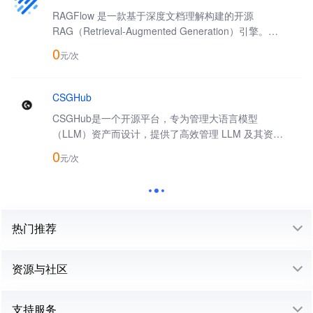
RAGFlow 是一款基于深度文档理解构建的开源
RAG（Retrieval-Augmented Generation）引擎。
RAGFlow 可以为各种规模的企业及个人提供一套精简
0
元/
次
的 RAG 工作流程，结合大语言模型（LLM）针对用户
各类不同的复杂格式数据提供可靠的问答以及有理有据
的引用。
CSGHub
CSGHub是一个开源平台，专为管理大语言模型
（LLM）资产而设计，提供了高效管理 LLM 及其资产
（如数据集、应用空间、代码等）的方式。用户可以通
0
元/
次
过网页界面、git 命令行、自然语言聊天机器人，或
CSGHub SDK 对 LLM 资产进行上传、下载、存储、校
验
热门推荐
资源与社区
支持服务