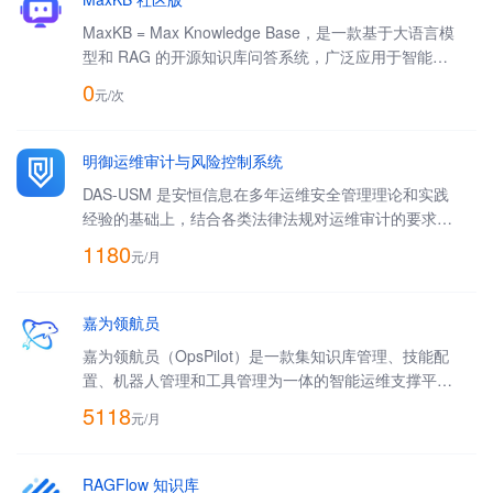
MaxKB = Max Knowledge Base，是一款基于大语言模
型和 RAG 的开源知识库问答系统，广泛应用于智能客
服、企业内部知识库、学术研究与教育等场景。
0
元/
次
明御运维审计与风险控制系统
DAS-USM 是安恒信息在多年运维安全管理理论和实践
经验的基础上，结合各类法律法规对运维审计的要求，
采用 B/S 架构，集身份认证（Authentication）、账户
1180
元/
月
管理（Account）、控制权限（Authorization）、日志
审计（Audit）于一体，支持多种字符终端协议、文件
传输协议、图形终端协议、远程应用协议的安全监控与
嘉为领航员
历史查询，具备全方位运维风险控制能力的统一安全管
嘉为领航员（OpsPilot）是一款集知识库管理、技能配
理与审计产品。
置、机器人管理和工具管理为一体的智能运维支撑平
台，通过结合LLM大模型强大语义理解、知识增强与多
5118
元/
月
模态处理能力，从而实现运维相关的问答和操作。
RAGFlow 知识库