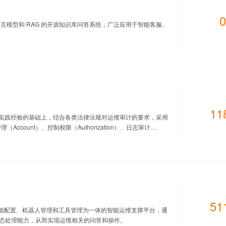
0
一款基于大语言模型和 RAG 的开源知识库问答系统，广泛应用于智能客服、
11
论和实践经验的基础上，结合各类法律法规对运维审计的要求，采用
管理（Account）、控制权限（Authorization）、日志审计
件传输协议、图形终端协议、远程应用协议的安全监控与历史查询，
计产品。
51
、技能配置、机器人管理和工具管理为一体的智能运维支撑平台，通
模态处理能力，从而实现运维相关的问答和操作。