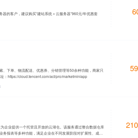
6
务器的客户，建议购买“建站系统＋云服务器”960元/年优惠套
59
索、下单、物流配送、优惠券、分销管理等50余种功能，商家只
loud.tencent.com/act/pro/marketminiapp
S
210
，旨在为企业提供一个托管且开放的云湖仓。该服务通过整合数据仓库
业务报表等多种功能，满足企业在不同发展阶段对扩展性、成本