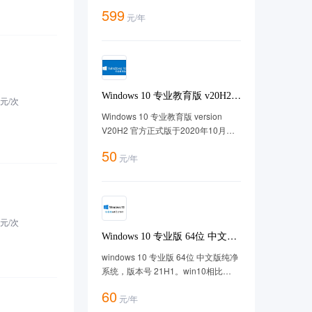
优惠券、分销管理等50余种功能，商
599
元
/
年
家只需简单设置即可在线售卖，方便
快捷！ 套餐购买地址：
https://cloud.tencent.com/act/pro/marketminiapp
Windows 10 专业教育版 v20H2
元/
次
中文64位【2025年更新】
Windows 10 专业教育版 version
V20H2 官方正式版于2020年10月正
式首发，此镜像版本为 version
50
元
/
年
20H2， 系统版本及命名简称20H2，
微软官方100%镜像。
元/
次
Windows 10 专业版 64位 中文版
21H1版win10
windows 10 专业版 64位 中文版纯净
系统，版本号 21H1。win10相比
win11更加流畅。专业版功能强大，
60
元
/
年
适用于任意场景。经过腾讯云漏扫无