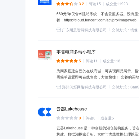
3.2
评论
15
成交量
11923
660元/年仅含AI建站系统，不含云服务器。没有服
餐：https://cloud.tencent.com/act/pro/imageweb
广东耐思智慧科技有限公司
交付方式：
镜像
零售电商多端小程序
5
评论
11
成交量
118
为商家搭建自己的在线商城，可实现商品展示、搜
需简单设置即可在线售卖，方便快捷！ 套餐购买地址：https://c
郑州闪烁网络科技有限公司
交付方式：
Saa
云器Lakehouse
0
评论
0
成交量
5
云器Lakehouse 是一种创新的湖仓架构服务
构建、数据湖探索分析、实时与离线数据处理以及