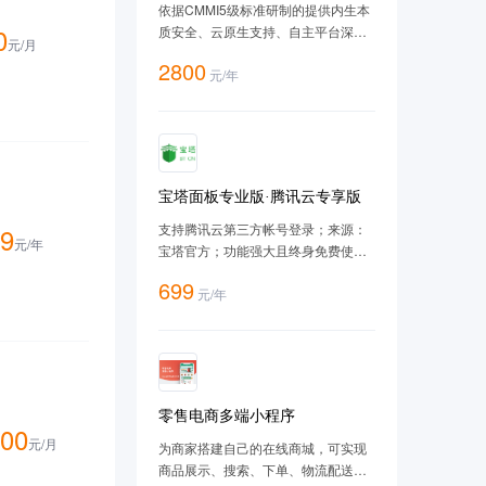
V10（SP3-2403）-ARM版
依据CMMI5级标准研制的提供内生本
0
质安全、云原生支持、自主平台深入
元/
月
优化、 高性能、易管理的新一代自主
2800
元
/
年
服务器操作系统。
宝塔面板专业版·腾讯云专享版
支持腾讯云第三方帐号登录；来源：
9
元/
年
宝塔官方；功能强大且终身免费使
用；支持一键LAMP/LNMP/集群/监控/
699
元
/
年
网站/FTP/数据库/JAVA等100多项服务
器管理功能。有30个人的专业团队研
发及维护，经过200多个版本的迭
代，功能全，少出错且足够安全，已
获得全球百万用户认可安装。
零售电商多端小程序
00
元/
月
为商家搭建自己的在线商城，可实现
商品展示、搜索、下单、物流配送、