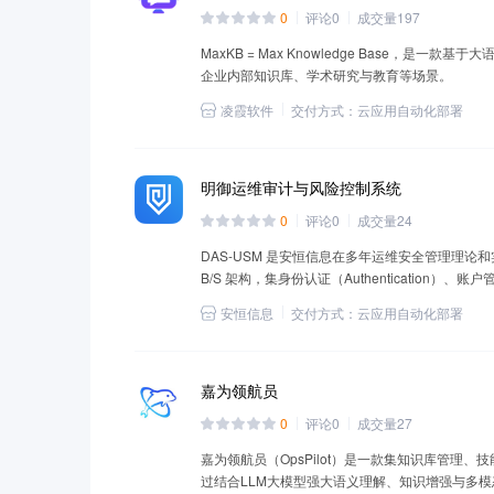
0
评论
0
成交量
197
MaxKB = Max Knowledge Base，是
企业内部知识库、学术研究与教育等场景。
凌霞软件
交付方式：
云应用自动化部署
明御运维审计与风险控制系统
0
评论
0
成交量
24
DAS-USM 是安恒信息在多年运维安全管理理
B/S 架构，集身份认证（Authentication）、账户
（Audit）于一体，支持多种字符终端协议、文
安恒信息
交付方式：
云应用自动化部署
具备全方位运维风险控制能力的统一安全管理与审
嘉为领航员
0
评论
0
成交量
27
嘉为领航员（OpsPilot）是一款集知识库管理
过结合LLM大模型强大语义理解、知识增强与多