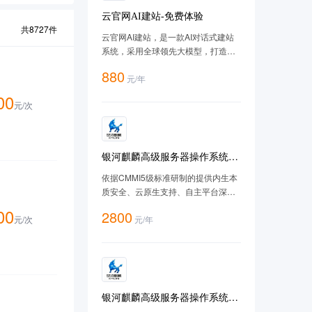
云官网AI建站-免费体验
共
8727
件
云官网AI建站，是一款AI对话式建站
系统，采用全球领先大模型，打造智
能、高效的 AI 建站体验，让建站像聊
880
元
/
年
天一样简单，让客户搜到您的网站，
让AI推荐您的网站。
00
元/
次
银河麒麟高级服务器操作系统
V10（SP3-2403）-X86版
依据CMMI5级标准研制的提供内生本
质安全、云原生支持、自主平台深入
优化、 高性能、易管理的新一代自主
00
2800
元/
次
元
/
年
服务器操作系统。
银河麒麟高级服务器操作系统