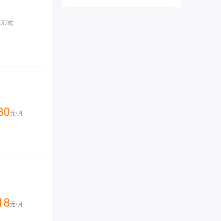
安全漏洞。
元/
次
80
元/
月
18
元/
月