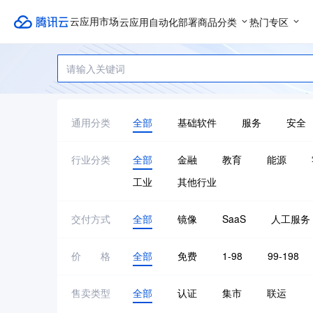
云应用自动化部署
商品分类
热门专区
云应用市场
通用分类
全部
基础软件
服务
安全
行业分类
全部
金融
教育
能源
工业
其他行业
交付方式
全部
镜像
SaaS
人工服务
价格
全部
免费
1-98
99-198
售卖类型
全部
认证
集市
联运